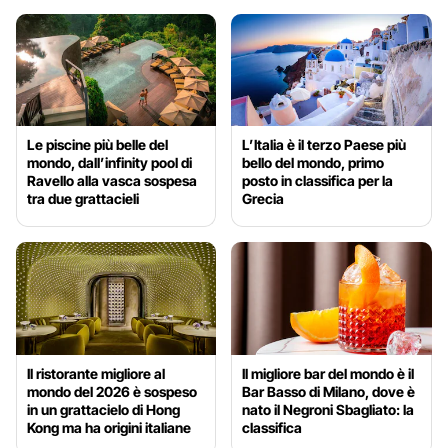
Le piscine più belle del
L’Italia è il terzo Paese più
mondo, dall’infinity pool di
bello del mondo, primo
Ravello alla vasca sospesa
posto in classifica per la
tra due grattacieli
Grecia
Il ristorante migliore al
Il migliore bar del mondo è il
mondo del 2026 è sospeso
Bar Basso di Milano, dove è
in un grattacielo di Hong
nato il Negroni Sbagliato: la
Kong ma ha origini italiane
classifica