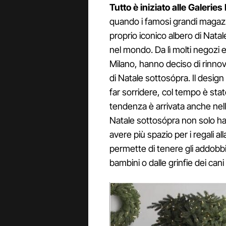
Tutto è iniziato alle Galeries
quando i famosi grandi magazzi
proprio iconico albero di Natal
nel mondo. Da lì molti negozi 
Milano, hanno deciso di rinnova
di Natale sottosópra. Il design
far sorridere, col tempo è sta
tendenza è arrivata anche nelle
Natale sottosópra non solo h
avere più spazio per i regali 
permette di tenere gli addobbi 
bambini o dalle grinfie dei cani 