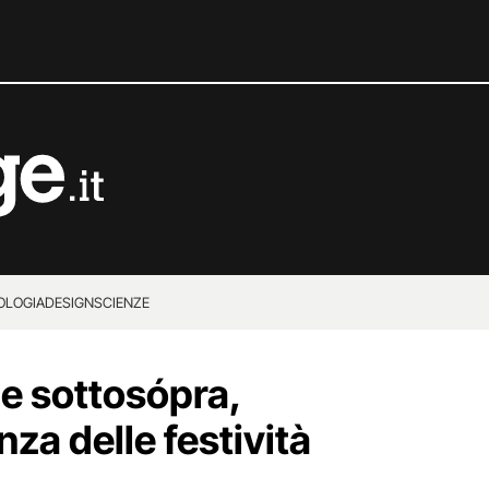
OLOGIA
DESIGN
SCIENZE
le sottosópra,
nza delle festività