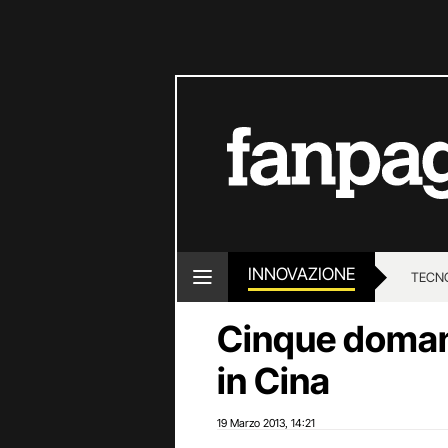
INNOVAZIONE
TECN
Cinque doman
in Cina
19 Marzo 2013
14:21
,