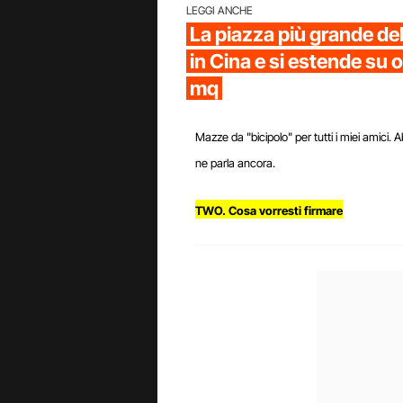
LEGGI ANCHE
La piazza più grande de
in Cina e si estende su o
mq
Mazze da "bicipolo" per tutti i miei amici. 
ne parla ancora.
TWO. Cosa vorresti firmare