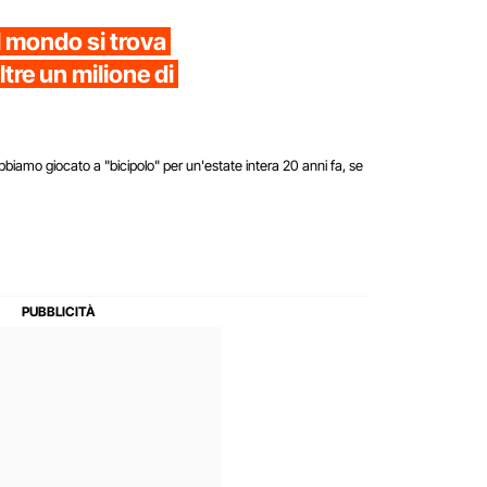
l mondo si trova
ltre un milione di
Abbiamo giocato a "bicipolo" per un'estate intera 20 anni fa, se