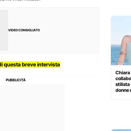
VIDEO CONSIGLIATO
 di questa breve intervista
Chiara 
collabo
stilist
donne 