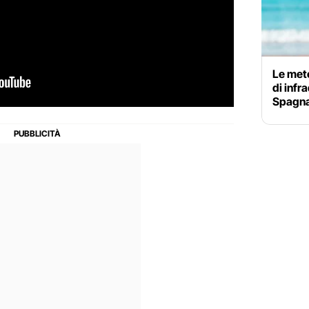
Le mete
di infr
Spagn