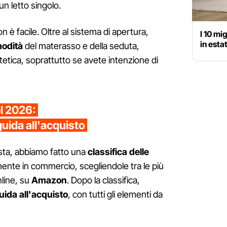
un letto singolo.
n è facile. Oltre al sistema di apertura,
I 10 mi
in esta
odità
del materasso e della seduta,
tetica, soprattutto se avete intenzione di
el 2026:
guida all'acquisto
iusta, abbiamo fatto una
classifica delle
ente in commercio, scegliendole tra le più
line, su
Amazon
. Dopo la classifica,
uida all'acquisto
, con tutti gli elementi da