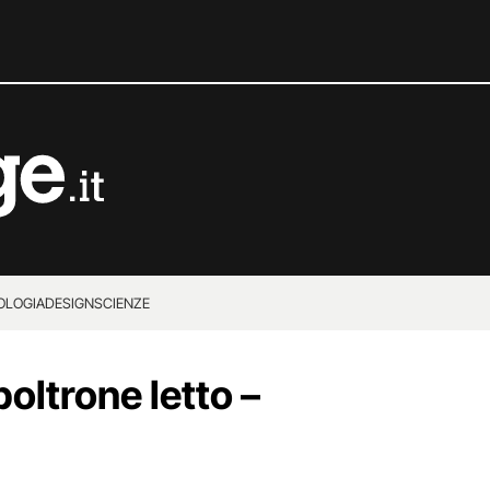
OLOGIA
DESIGN
SCIENZE
poltrone letto –