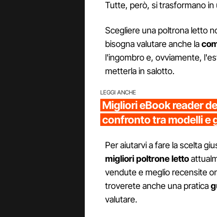
Tutte, però, si trasformano in 
Scegliere una poltrona letto no
bisogna valutare anche la
com
l'ingombro e, ovviamente, l'es
metterla in salotto.
LEGGI ANCHE
Migliori eBook reader d
confronto tra modelli e 
Per aiutarvi a fare la scelta g
migliori poltrone letto
attualm
vendute e meglio recensite on
troverete anche una pratica
g
valutare.