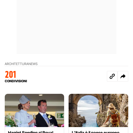
ARCHITETTURA
NEWS
201
CONDIVISIONI
Harriet Sperling al Royal
L’Italia è il paese europeo