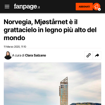
ABBONATI
2
Norvegia, Mjøstårnet è il
grattacielo in legno più alto del
mondo
11 Marzo 2020
11:10
,
A cura di
Clara Salzano