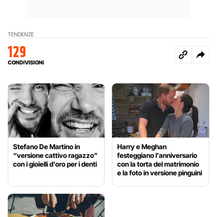
TENDENZE
129
CONDIVISIONI
Stefano De Martino in
Harry e Meghan
“versione cattivo ragazzo”
festeggiano l’anniversario
con i gioielli d’oro per i denti
con la torta del matrimonio
e la foto in versione pinguini