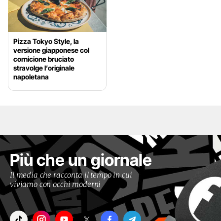
Pizza Tokyo Style, la
versione giapponese col
cornicione bruciato
stravolge l’originale
napoletana
Più che un giornale
Il media che racconta il tempo in cui
viviamo con occhi moderni