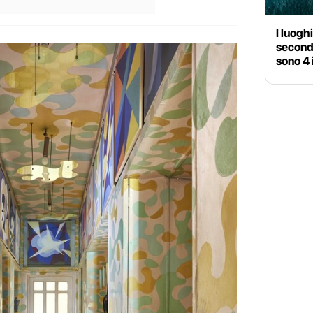
I luogh
secondo
sono 4 