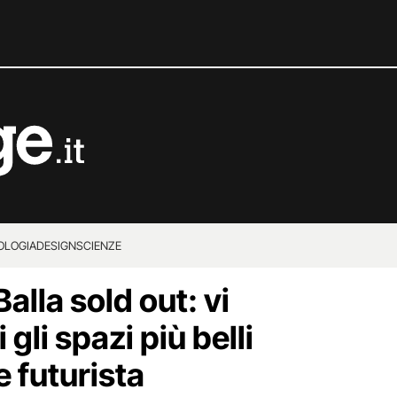
OLOGIA
DESIGN
SCIENZE
alla sold out: vi
gli spazi più belli
e futurista