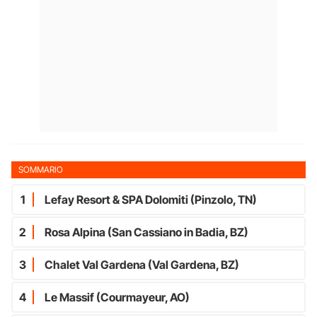
SOMMARIO
1
Lefay Resort & SPA Dolomiti (Pinzolo, TN)
2
Rosa Alpina (San Cassiano in Badia, BZ)
3
Chalet Val Gardena (Val Gardena, BZ)
4
Le Massif (Courmayeur, AO)