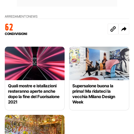
ARREDAMENTO
NEWS
62
CONDIVISIONI
Quali mostre e istallazioni
Supersalone buona la
resteranno aperte anche
prima! Ma ridateci la
dopo la fine del Fuorisalone
vecchia Milano Design
2021
Week