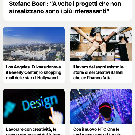
Stefano Boeri: “A volte i progetti che non
si realizzano sono i più interessanti”
Los Angeles, Fuksas rinnova
Il lavoro dei sogni esiste: le
il Beverly Center, lo shopping
storie di sei creativi italiani
mall delle star di Hollywood
che ce l’hanno fatta
Lavorare con creatività, le
Con il nuovo HTC One le
cinque professioni del futuro
vostre passioni ed i vostri